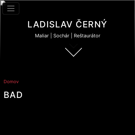
Skočiť na hlavný obsah
LADISLAV ČERNÝ
Maliar | Sochár | Reštaurátor
Domov
BAD