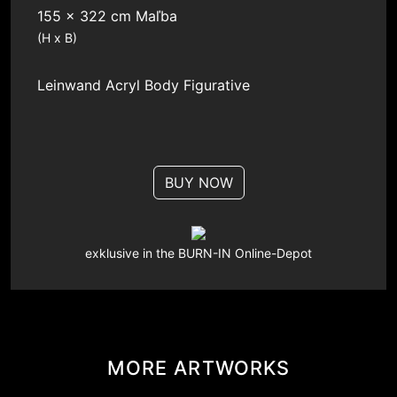
155 x 322 cm Maľba
(H x B)
Leinwand
Acryl
Body
Figurative
BUY NOW
exklusive in the BURN-IN Online-Depot
MORE ARTWORKS