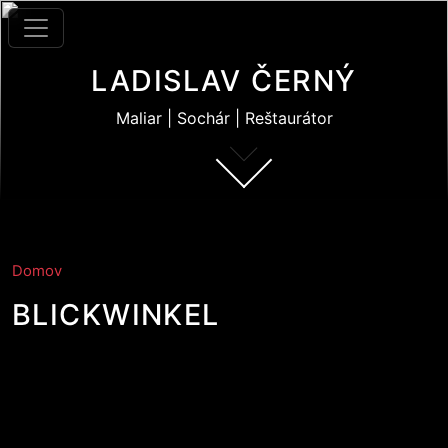
Skočiť na hlavný obsah
LADISLAV ČERNÝ
Maliar | Sochár | Reštaurátor
Domov
BLICKWINKEL