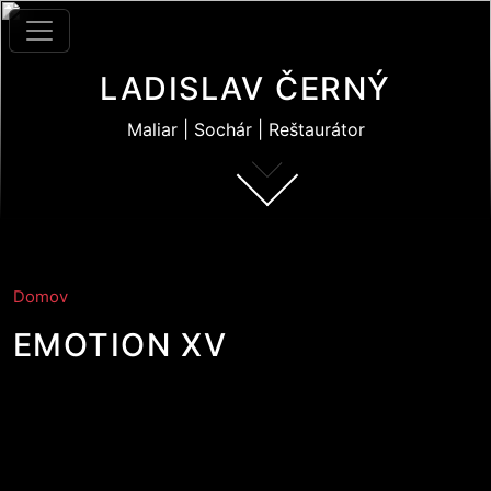
Skočiť na hlavný obsah
LADISLAV ČERNÝ
Maliar | Sochár | Reštaurátor
Domov
EMOTION XV