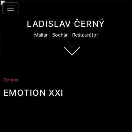
Skočiť na hlavný obsah
LADISLAV ČERNÝ
Maliar | Sochár | Reštaurátor
Domov
EMOTION XXI