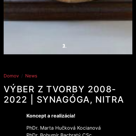
Domov
News
VÝBER Z TVORBY 2008-
2022 | SYNAGÓGA, NITRA
Koncept a realizácia!
PhDr. Marta Hučková Kocianová
PhDr. Bohumír Bachratý CSc.