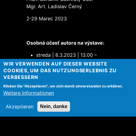
Mgr. Art. Ladislav Černý
2-29 Marec 2023
Osobná účasť autora na výstave:
streda | 8.3.2023 | 13.00 –
18.00
WIR VERWENDEN AUF DIESER WEBSITE
streda | 15.3.2023 | 13.00 –
COOKIES, UM DAS NUTZUNGSERLEBNIS ZU
18.00
VERBESSERN
streda | 22.3.2023 | 13.00 –
Klicken Sie "Akzeptieren", um sich damit einverstanden zu erklären.
18.00
Weitere Informationen
streda | 29.3.2023 | 13.00 –
18.00
Akzeptieren
Nein, danke
Otváracie dni a hodiny:
utorok | 13.00 – 18.00