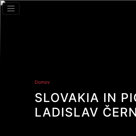
Skočiť na hlavný obsah
Domov
SLOVAKIA IN P
LADISLAV ČER