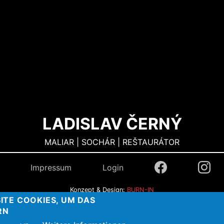
LADISLAV ČERNÝ
MALIAR | SOCHÁR | REŠTAURÁTOR
Impressum
Login
Konzept & Design:
BURN-IN
ITE COOKIES, UM DAS
RN