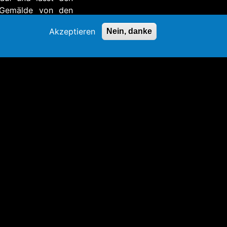
e Gemälde von den
),
Träumen
(2017 |
Akzeptieren
Nein, danke
 x 285 cm|
(2010 | 200 x 200
en, die im Raum zu