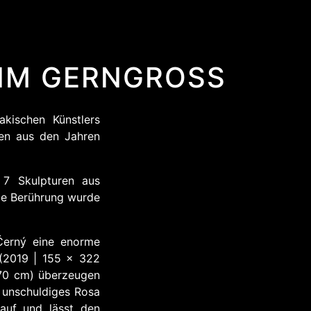
 IM GERNGROSS
kischen Künstlers
ten aus den Jahren
r 7 Skulpturen aus
ede Berührung wurde
Černý eine enorme
2019 | 155 x 322
70 cm) überzeugen
, unschuldiges Rosa
 auf und lässt den