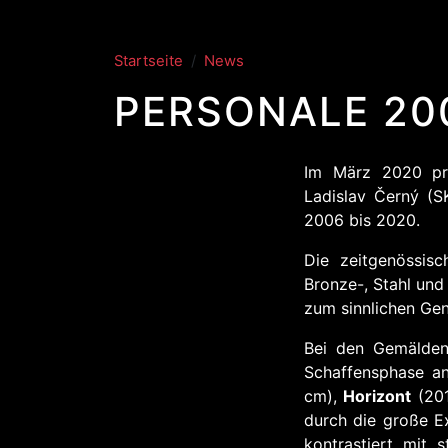
Startseite
News
PERSONALE 200
Im März 2020 prä
Ladislav Černý (S
2006 bis 2020.
Die zeitgenössisc
Bronze-, Stahl und
zum sinnlichen Gen
Bei den Gemälden
Schaffensphase an
cm),
Horizont
(201
durch die große Ex
kontrastiert mit 