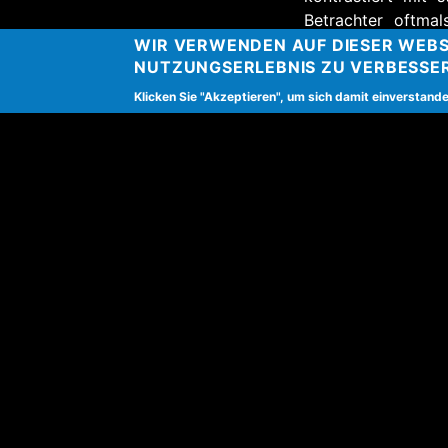
Betrachter oftma
Skulpturen
Flugze
WIR VERWENDEN AUF DIESER WEBS
NUTZUNGSERLEBNIS ZU VERBESSE
Bronze, Granit) un
Klicken Sie "Akzeptieren", um sich damit einverstande
Seine frühere
Triptychon),
Winte
cm) sind geprägt 
schweben scheinen
Zur BURN-IN Aus
Ort
BURN-IN im Gerng
Mariahilfer Straße
1070
Wien
Österreich