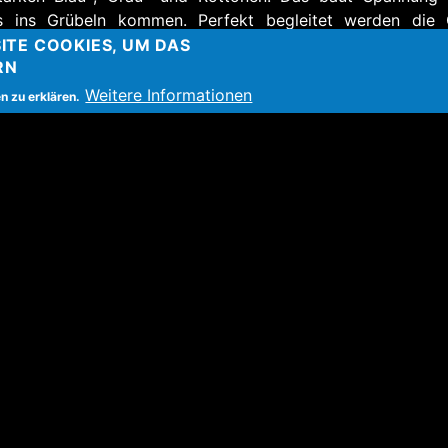
ls ins Grübeln kommen. Perfekt begleitet werden di
uge in meinem Bauch
(2017 | Linde, rosa polychromiert
ITE COOKIES, UM DAS
RN
d
Flut
(2013 | polychromierter Gips).
Weitere Informationen
n zu erklären.
n Arbeiten
Liebe, Leben, Tod
(2006 | 150
r
,
Begegnung
(jeweils 2008 | 150 x 150 cm) und
Identität
von farblicher Reduktion, hellen Hintergründen und Figur
.
stellungsdokumentation
ross
 42-48