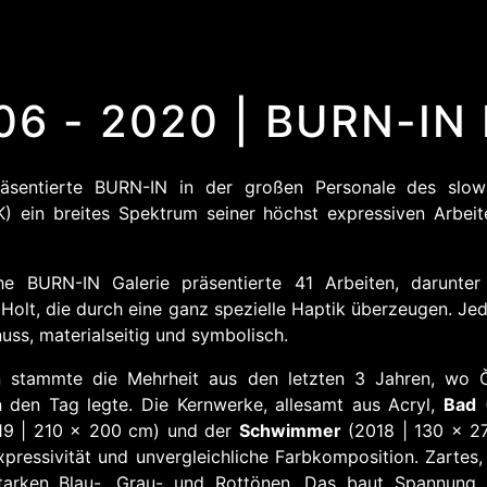
6 - 2020 | BURN-IN
sentierte BURN-IN in der großen Personale des slowa
K) ein breites Spektrum seiner höchst expressiven Arbei
he BURN-IN Galerie präsentierte 41 Arbeiten, darunte
 Holt, die durch eine ganz spezielle Haptik überzeugen. J
uss, materialseitig und symbolisch.
 stammte die Mehrheit aus den letzten 3 Jahren, wo 
 den Tag legte. Die Kernwerke, allesamt aus Acryl,
Bad
(
9 | 210 x 200 cm) und der
Schwimmer
(2018 | 130 x 2
pressivität und unvergleichliche Farbkomposition. Zartes
starken Blau-, Grau- und Rottönen. Das baut Spannung