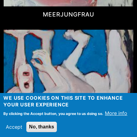
MEERJUNGFRAU
WE USE COOKIES ON THIS SITE TO ENHANCE
YOUR USER EXPERIENCE
More info
By clicking the Accept button, you agree to us doing so.
Accept
No, thanks