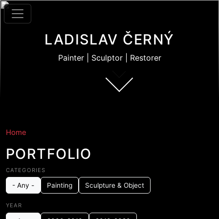
Skip to main content
LADISLAV ČERNÝ
Painter | Sculptor | Restorer
Home
PORTFOLIO
CATEGORIES
- Any -
Painting
Sculpture & Object
YEAR