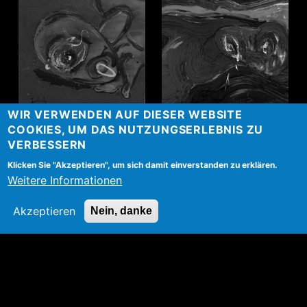
WIR VERWENDEN AUF DIESER WEBSITE
Alzheimer
Schwimmer
COOKIES, UM DAS NUTZUNGSERLEBNIS ZU
VERBESSERN
more
Klicken Sie "Akzeptieren", um sich damit einverstanden zu erklären.
Weitere Informationen
Akzeptieren
Nein, danke
LADISLAV ČERNÝ
MALER | BILDHAUER | RESTAURATOR
Kontakt
Impressum
Login