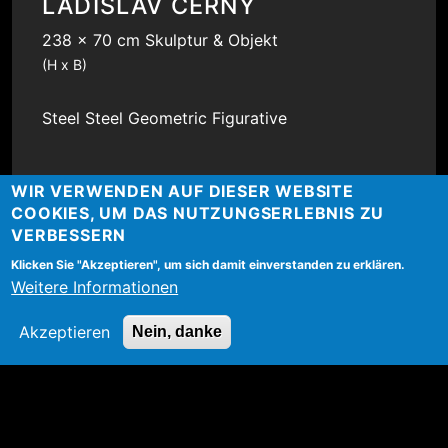
LADISLAV ČERNÝ
238 x 70 cm Skulptur & Objekt
(H x B)
Steel
Steel
Geometric
Figurative
WIR VERWENDEN AUF DIESER WEBSITE
COOKIES, UM DAS NUTZUNGSERLEBNIS ZU
BUY NOW
VERBESSERN
Klicken Sie "Akzeptieren", um sich damit einverstanden zu erklären.
Weitere Informationen
exklusive in the BURN-IN Online-Depot
Akzeptieren
Nein, danke
MORE ARTWORKS